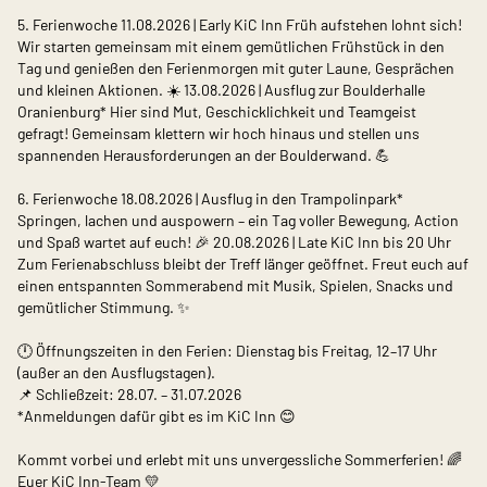
5. Ferienwoche 11.08.2026 | Early KiC Inn Früh aufstehen lohnt sich!
Wir starten gemeinsam mit einem gemütlichen Frühstück in den
Tag und genießen den Ferienmorgen mit guter Laune, Gesprächen
und kleinen Aktionen. ☀️ 13.08.2026 | Ausflug zur Boulderhalle
Oranienburg* Hier sind Mut, Geschicklichkeit und Teamgeist
gefragt! Gemeinsam klettern wir hoch hinaus und stellen uns
spannenden Herausforderungen an der Boulderwand. 💪
6. Ferienwoche 18.08.2026 | Ausflug in den Trampolinpark*
Springen, lachen und auspowern – ein Tag voller Bewegung, Action
und Spaß wartet auf euch! 🎉 20.08.2026 | Late KiC Inn bis 20 Uhr
Zum Ferienabschluss bleibt der Treff länger geöffnet. Freut euch auf
einen entspannten Sommerabend mit Musik, Spielen, Snacks und
gemütlicher Stimmung. ✨
🕛 Öffnungszeiten in den Ferien: Dienstag bis Freitag, 12–17 Uhr
(außer an den Ausflugstagen).
📌 Schließzeit: 28.07. – 31.07.2026
*Anmeldungen dafür gibt es im KiC Inn 😊
Kommt vorbei und erlebt mit uns unvergessliche Sommerferien! 🌈
Euer KiC Inn-Team 💛